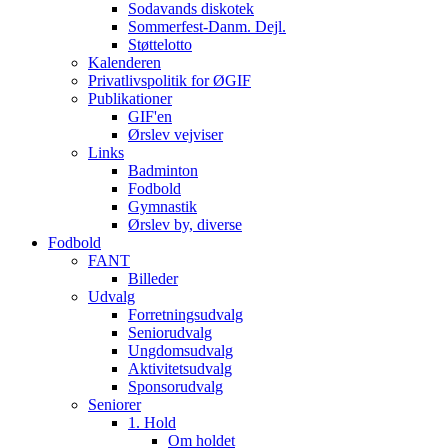
Sodavands diskotek
Sommerfest-Danm. Dejl.
Støttelotto
Kalenderen
Privatlivspolitik for ØGIF
Publikationer
GIF'en
Ørslev vejviser
Links
Badminton
Fodbold
Gymnastik
Ørslev by, diverse
Fodbold
FANT
Billeder
Udvalg
Forretningsudvalg
Seniorudvalg
Ungdomsudvalg
Aktivitetsudvalg
Sponsorudvalg
Seniorer
1. Hold
Om holdet