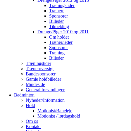
Drenge/Piger 2012 og 2013
Træningstider
Trænere
Sponsorer
Billeder
Tilmelding
Drenge/Piger 2010 og 2011
Om holdet
Træner/leder
Sponsorer
Træning
Billeder
Træningstider
Træneroversigt
Bandesponsorer
Gamle holdbilleder
Mindeside
General forsamlinger
Badminton
Nyheder/Information
Hold
Motionist/Baneleje
Motionist / lørdagshold
Om os
Kontakt