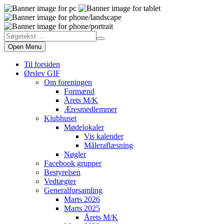
Open Menu
Til forsiden
Ørslev GIF
Om foreningen
Formænd
Årets M/K
Æresmedlemmer
Klubhuset
Mødelokaler
Vis kalender
Måleraflæsning
Nøgler
Facebook grupper
Bestyrelsen
Vedtægter
Generalforsamling
Marts 2026
Marts 2025
Årets M/K