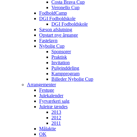
Costa Brava Cup
Veronello Cup
FodboldCamp
DGI Fodboldskole
DGI Fodboldskole
Sæson afslutning
Opstart nye årgange
Fastelavn
Nybolig Cup
Sponsorer
Praktisk
Invitation
Puljeinddeling
Kampprogram
Billeder Nybolig Cup
Arrangementer
Festuge
Julekalender
Fyrværkeri salg
Juletræ tændes
2013
2012
2011
Målaktie
OK