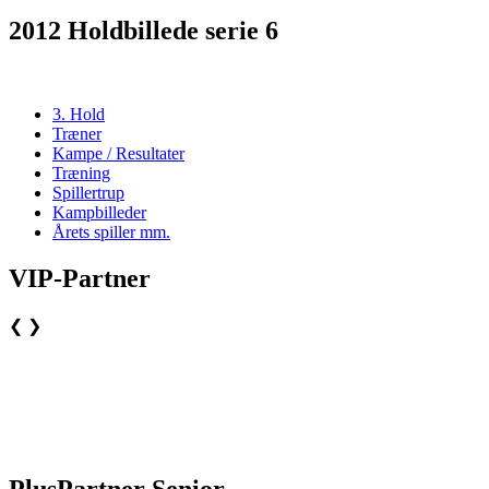
2012 Holdbillede serie 6
3. Hold
Træner
Kampe / Resultater
Træning
Spillertrup
Kampbilleder
Årets spiller mm.
VIP-Partner
❮
❯