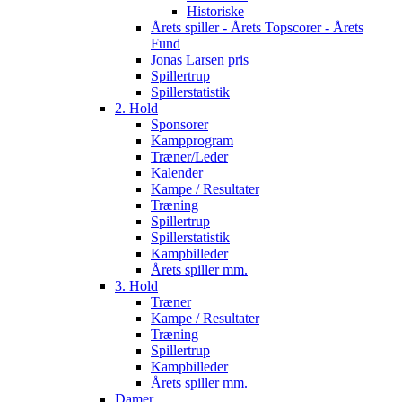
Historiske
Årets spiller - Årets Topscorer - Årets
Fund
Jonas Larsen pris
Spillertrup
Spillerstatistik
2. Hold
Sponsorer
Kampprogram
Træner/Leder
Kalender
Kampe / Resultater
Træning
Spillertrup
Spillerstatistik
Kampbilleder
Årets spiller mm.
3. Hold
Træner
Kampe / Resultater
Træning
Spillertrup
Kampbilleder
Årets spiller mm.
Damer