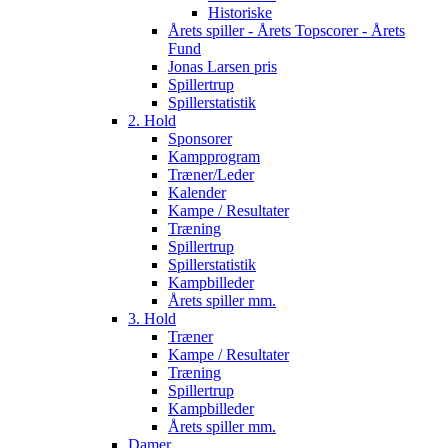
Historiske
Årets spiller - Årets Topscorer - Årets
Fund
Jonas Larsen pris
Spillertrup
Spillerstatistik
2. Hold
Sponsorer
Kampprogram
Træner/Leder
Kalender
Kampe / Resultater
Træning
Spillertrup
Spillerstatistik
Kampbilleder
Årets spiller mm.
3. Hold
Træner
Kampe / Resultater
Træning
Spillertrup
Kampbilleder
Årets spiller mm.
Damer