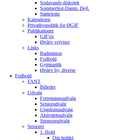
Sodavands diskotek
Sommerfest-Danm. Dejl.
Støttelotto
Kalenderen
Privatlivspolitik for ØGIF
Publikationer
GIF'en
Ørslev vejviser
Links
Badminton
Fodbold
Gymnastik
Ørslev by, diverse
Fodbold
FANT
Billeder
Udvalg
Forretningsudvalg
Seniorudvalg
Ungdomsudvalg
Aktivitetsudvalg
Sponsorudvalg
Seniorer
1. Hold
Om holdet