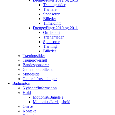
Drenge/Piger 2012 og 2013
Træningstider
Trænere
Sponsorer
Billeder
Tilmelding
Drenge/Piger 2010 og 2011
Om holdet
Træner/leder
Sponsorer
Træning
Billeder
Træningstider
Træneroversigt
Bandesponsorer
Gamle holdbilleder
Mindeside
General forsamlinger
Badminton
Nyheder/Information
Hold
Motionist/Baneleje
Motionist / lørdagshold
Om os
Kontakt