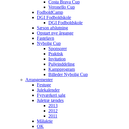
Costa Brava Cup
Veronello Cup
FodboldCamp
DGI Fodboldskole
DGI Fodboldskole
Sæson afslutning
Opstart nye årgange
Fastelavn
Nybolig Cup
Sponsorer
Praktisk
Invitation
Puljeinddeling
Kampprogram
Billeder Nybolig Cup
Arrangementer
Festuge
Julekalender
Fyrværkeri salg
Juletræ tændes
2013
2012
2011
Målaktie
OK