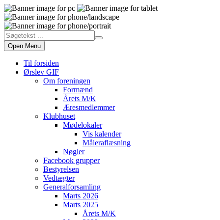
Open Menu
Til forsiden
Ørslev GIF
Om foreningen
Formænd
Årets M/K
Æresmedlemmer
Klubhuset
Mødelokaler
Vis kalender
Måleraflæsning
Nøgler
Facebook grupper
Bestyrelsen
Vedtægter
Generalforsamling
Marts 2026
Marts 2025
Årets M/K