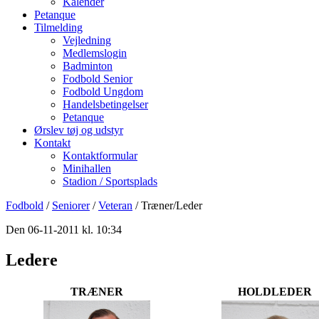
Kalender
Petanque
Tilmelding
Vejledning
Medlemslogin
Badminton
Fodbold Senior
Fodbold Ungdom
Handelsbetingelser
Petanque
Ørslev tøj og udstyr
Kontakt
Kontaktformular
Minihallen
Stadion / Sportsplads
Fodbold
/
Seniorer
/
Veteran
/ Træner/Leder
Den 06-11-2011 kl. 10:34
Ledere
TRÆNER
HOLDLEDER