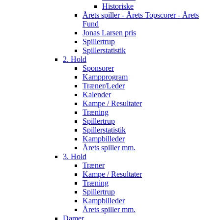
Historiske
Årets spiller - Årets Topscorer - Årets
Fund
Jonas Larsen pris
Spillertrup
Spillerstatistik
2. Hold
Sponsorer
Kampprogram
Træner/Leder
Kalender
Kampe / Resultater
Træning
Spillertrup
Spillerstatistik
Kampbilleder
Årets spiller mm.
3. Hold
Træner
Kampe / Resultater
Træning
Spillertrup
Kampbilleder
Årets spiller mm.
Damer