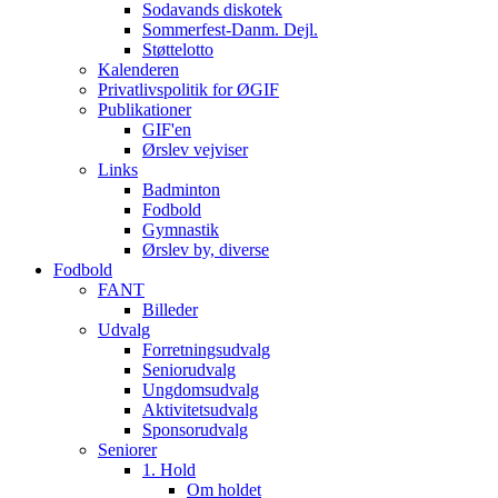
Sodavands diskotek
Sommerfest-Danm. Dejl.
Støttelotto
Kalenderen
Privatlivspolitik for ØGIF
Publikationer
GIF'en
Ørslev vejviser
Links
Badminton
Fodbold
Gymnastik
Ørslev by, diverse
Fodbold
FANT
Billeder
Udvalg
Forretningsudvalg
Seniorudvalg
Ungdomsudvalg
Aktivitetsudvalg
Sponsorudvalg
Seniorer
1. Hold
Om holdet