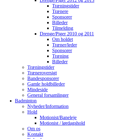
Drenge/Piger 2012 og 2013
Træningstider
Trænere
Sponsorer
Billeder
Tilmelding
Drenge/Piger 2010 og 2011
Om holdet
Træner/leder
Sponsorer
Træning
Billeder
Træningstider
Træneroversigt
Bandesponsorer
Gamle holdbilleder
Mindeside
General forsamlinger
Badminton
Nyheder/Information
Hold
Motionist/Baneleje
Motionist / lørdagshold
Om os
Kontakt