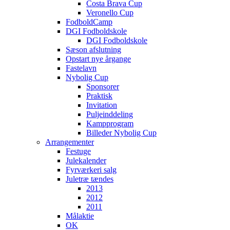
Costa Brava Cup
Veronello Cup
FodboldCamp
DGI Fodboldskole
DGI Fodboldskole
Sæson afslutning
Opstart nye årgange
Fastelavn
Nybolig Cup
Sponsorer
Praktisk
Invitation
Puljeinddeling
Kampprogram
Billeder Nybolig Cup
Arrangementer
Festuge
Julekalender
Fyrværkeri salg
Juletræ tændes
2013
2012
2011
Målaktie
OK