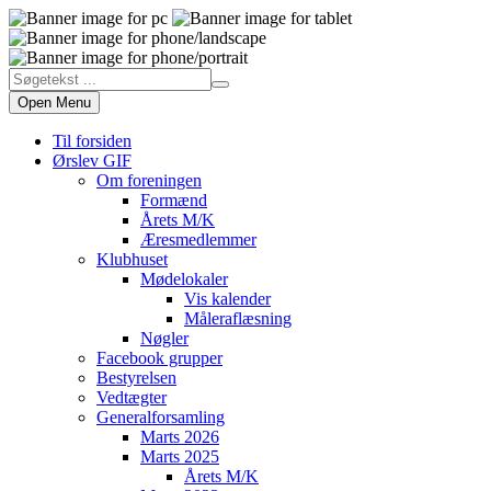
Open Menu
Til forsiden
Ørslev GIF
Om foreningen
Formænd
Årets M/K
Æresmedlemmer
Klubhuset
Mødelokaler
Vis kalender
Måleraflæsning
Nøgler
Facebook grupper
Bestyrelsen
Vedtægter
Generalforsamling
Marts 2026
Marts 2025
Årets M/K