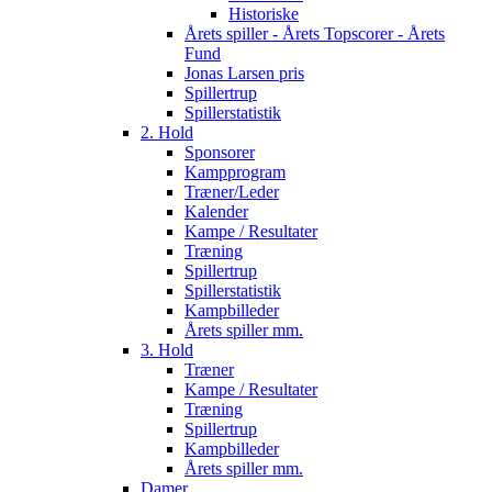
Historiske
Årets spiller - Årets Topscorer - Årets
Fund
Jonas Larsen pris
Spillertrup
Spillerstatistik
2. Hold
Sponsorer
Kampprogram
Træner/Leder
Kalender
Kampe / Resultater
Træning
Spillertrup
Spillerstatistik
Kampbilleder
Årets spiller mm.
3. Hold
Træner
Kampe / Resultater
Træning
Spillertrup
Kampbilleder
Årets spiller mm.
Damer