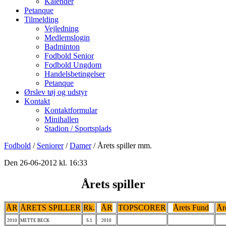
Kalender
Petanque
Tilmelding
Vejledning
Medlemslogin
Badminton
Fodbold Senior
Fodbold Ungdom
Handelsbetingelser
Petanque
Ørslev tøj og udstyr
Kontakt
Kontaktformular
Minihallen
Stadion / Sportsplads
Fodbold
/
Seniorer
/
Damer
/ Årets spiller mm.
Den 26-06-2012 kl. 16:33
Årets spiller
ÅR
ÅRETS SPILLER
Rk.
ÅR
TOPSCORER
Årets Fund
Åre
2010
METTE BECK
S.1
2010