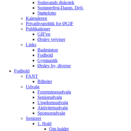
Sodavands diskotek
Sommerfest-Danm. Dejl.
Støttelotto
Kalenderen
Privatlivspolitik for ØGIF
Publikationer
GIF'en
Ørslev vejviser
Links
Badminton
Fodbold
Gymnastik
Ørslev by, diverse
Fodbold
FANT
Billeder
Udvalg
Forretningsudvalg
Seniorudvalg
Ungdomsudvalg
Aktivitetsudvalg
Sponsorudvalg
Seniorer
1. Hold
Om holdet