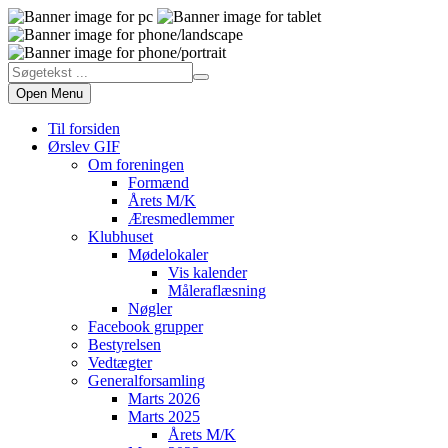
Open Menu
Til forsiden
Ørslev GIF
Om foreningen
Formænd
Årets M/K
Æresmedlemmer
Klubhuset
Mødelokaler
Vis kalender
Måleraflæsning
Nøgler
Facebook grupper
Bestyrelsen
Vedtægter
Generalforsamling
Marts 2026
Marts 2025
Årets M/K