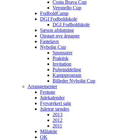
Costa Brava Cup
Veronello Cup
FodboldCamp
DGI Fodboldskole
DGI Fodboldskole
Sæson afslutning
Opstart nye årgange
Fastelavn
Nybolig Cup
Sponsorer
Praktisk
Invitation
Puljeinddeling
Kampprogram
Billeder Nybolig Cup
Arrangementer
Festuge
Julekalender
Fyrværkeri salg
Juletræ tændes
2013
2012
2011
Målaktie
OK