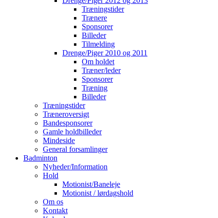
Drenge/Piger 2012 og 2013
Træningstider
Trænere
Sponsorer
Billeder
Tilmelding
Drenge/Piger 2010 og 2011
Om holdet
Træner/leder
Sponsorer
Træning
Billeder
Træningstider
Træneroversigt
Bandesponsorer
Gamle holdbilleder
Mindeside
General forsamlinger
Badminton
Nyheder/Information
Hold
Motionist/Baneleje
Motionist / lørdagshold
Om os
Kontakt