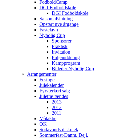
FodboldCamp
DGI Fodboldskole
DGI Fodboldskole
Sæson afslutning
Opstart nye årgange
Fastelavn
Nybolig Cup
Sponsorer
Praktisk
Invitation
Puljeinddeling
Kampprogram
Billeder Nybolig Cup
Arrangementer
Festuge
Julekalender
Fyrværkeri salg
Juletræ tændes
2013
2012
2011
Målaktie
OK
Sodavands diskotek
Sommerfest-Danm. Dejl.