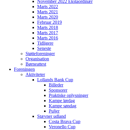
November 2022 Ekstaordinær
Marts 2022
Marts 2021
Marts 2020
Februar 2019
Marts 2018
Marts 2017
Marts 2016
Tidligere
Seneste
Støtteforeninger
Organisation
Børneattest
Foreningen
Aktiviteter
Lollands Bank Cup
Billeder
Sponsorer
Praktiske oplysninger
Kampe lørdag
Kampe søndag
Puljer
Stævner udland
Costa Brava Cup
Veronello Cup