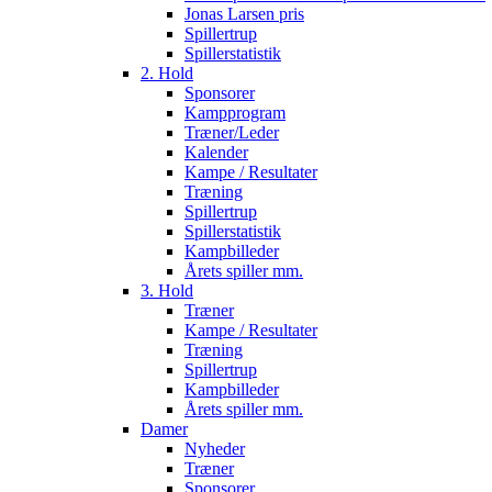
Jonas Larsen pris
Spillertrup
Spillerstatistik
2. Hold
Sponsorer
Kampprogram
Træner/Leder
Kalender
Kampe / Resultater
Træning
Spillertrup
Spillerstatistik
Kampbilleder
Årets spiller mm.
3. Hold
Træner
Kampe / Resultater
Træning
Spillertrup
Kampbilleder
Årets spiller mm.
Damer
Nyheder
Træner
Sponsorer