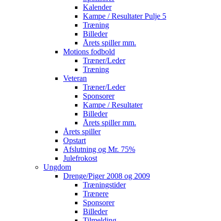
Kalender
Kampe / Resultater Pulje 5
Træning
Billeder
Årets spiller mm.
Motions fodbold
Træner/Leder
Træning
Veteran
Træner/Leder
Sponsorer
Kampe / Resultater
Billeder
Årets spiller mm.
Årets spiller
Opstart
Afslutning og Mr. 75%
Julefrokost
Ungdom
Drenge/Piger 2008 og 2009
Træningstider
Trænere
Sponsorer
Billeder
Tilmelding