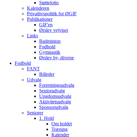
Støttelotto
Kalenderen
Privatlivspolitik for ØGIF
Publikationer
GIF'en
Ørslev vejviser
Links
Badminton
Fodbold
Gymnastik
Ørslev by, diverse
Fodbold
FANT
Billeder
Udvalg
Forretningsudvalg
Seniorudvalg
Ungdomsudvalg
Aktivitetsudvalg
Sponsorudvalg
Seniorer
1. Hold
Om holdet
Træning
Kalender