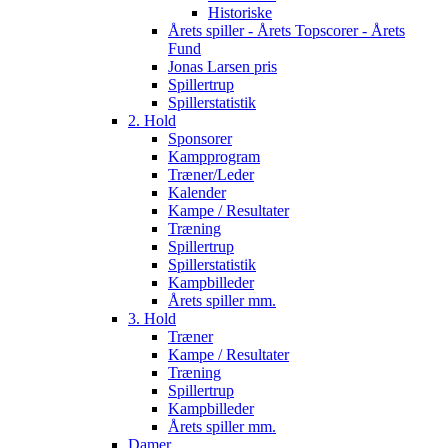
Historiske
Årets spiller - Årets Topscorer - Årets
Fund
Jonas Larsen pris
Spillertrup
Spillerstatistik
2. Hold
Sponsorer
Kampprogram
Træner/Leder
Kalender
Kampe / Resultater
Træning
Spillertrup
Spillerstatistik
Kampbilleder
Årets spiller mm.
3. Hold
Træner
Kampe / Resultater
Træning
Spillertrup
Kampbilleder
Årets spiller mm.
Damer