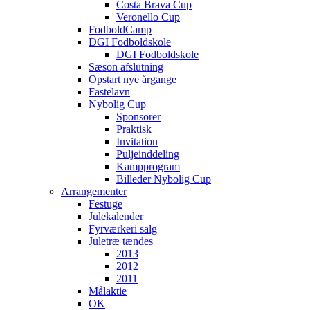
Costa Brava Cup
Veronello Cup
FodboldCamp
DGI Fodboldskole
DGI Fodboldskole
Sæson afslutning
Opstart nye årgange
Fastelavn
Nybolig Cup
Sponsorer
Praktisk
Invitation
Puljeinddeling
Kampprogram
Billeder Nybolig Cup
Arrangementer
Festuge
Julekalender
Fyrværkeri salg
Juletræ tændes
2013
2012
2011
Målaktie
OK