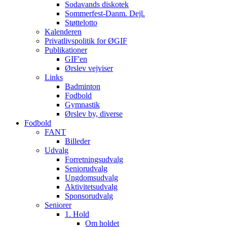
Sodavands diskotek
Sommerfest-Danm. Dejl.
Støttelotto
Kalenderen
Privatlivspolitik for ØGIF
Publikationer
GIF'en
Ørslev vejviser
Links
Badminton
Fodbold
Gymnastik
Ørslev by, diverse
Fodbold
FANT
Billeder
Udvalg
Forretningsudvalg
Seniorudvalg
Ungdomsudvalg
Aktivitetsudvalg
Sponsorudvalg
Seniorer
1. Hold
Om holdet