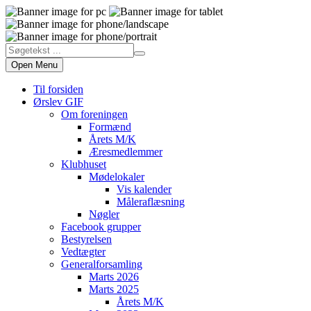
Open Menu
Til forsiden
Ørslev GIF
Om foreningen
Formænd
Årets M/K
Æresmedlemmer
Klubhuset
Mødelokaler
Vis kalender
Måleraflæsning
Nøgler
Facebook grupper
Bestyrelsen
Vedtægter
Generalforsamling
Marts 2026
Marts 2025
Årets M/K