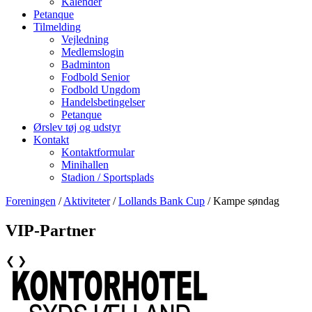
Kalender
Petanque
Tilmelding
Vejledning
Medlemslogin
Badminton
Fodbold Senior
Fodbold Ungdom
Handelsbetingelser
Petanque
Ørslev tøj og udstyr
Kontakt
Kontaktformular
Minihallen
Stadion / Sportsplads
Foreningen
/
Aktiviteter
/
Lollands Bank Cup
/ Kampe søndag
VIP-Partner
❮
❯