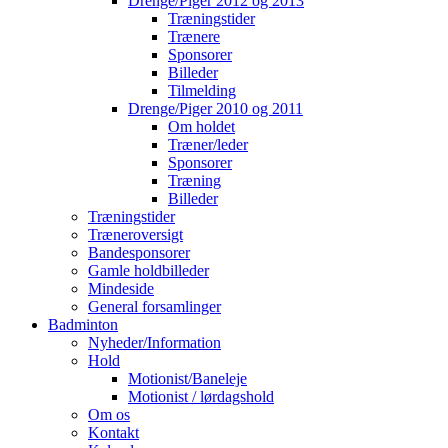
Drenge/Piger 2012 og 2013
Træningstider
Trænere
Sponsorer
Billeder
Tilmelding
Drenge/Piger 2010 og 2011
Om holdet
Træner/leder
Sponsorer
Træning
Billeder
Træningstider
Træneroversigt
Bandesponsorer
Gamle holdbilleder
Mindeside
General forsamlinger
Badminton
Nyheder/Information
Hold
Motionist/Baneleje
Motionist / lørdagshold
Om os
Kontakt