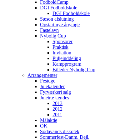
FodboldCamp
DGI Fodboldskole
DGI Fodboldskole
Sæson afslutning
Opstart nye årgange
Fastelavn
Nybolig Cup
Sponsorer
Praktisk
Invitation
Puljeinddeling
Kampprogram
Billeder Nybolig Cup
Arrangementer
Festuge
Julekalender
Fyrværkeri salg
Juletræ tændes
2013
2012
2011
Målaktie
OK
Sodavands diskotek
Sommerfest-Danm. Dejl.