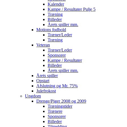
Kalender
Kampe / Resultater Pulje 5
Træning
Billeder
Årets spiller mm.
Motions fodbold
Træner/Leder
Træning
Veteran
Træner/Leder
Sponsorer
Kampe / Resultater
Billeder
Årets spiller mm.
Årets spiller
Opstart
Afslutning og Mr. 75%
Julefrokost
Ungdom
Drenge/Piger 2008 og 2009
Træningstider
Trænere
Sponsorer
Billeder
Tilmelding