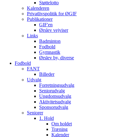
Støttelotto
Kalenderen
Privatlivspolitik for ØGIF
Publikationer
GIF'en
Ørslev vejviser
Links
Badminton
Fodbold
Gymnastik
Ørslev by, diverse
Fodbold
FANT
Billeder
Udvalg
Forretningsudvalg
Seniorudvalg
Ungdomsudvalg
Aktivitetsudvalg
Sponsorudvalg
Seniorer
1. Hold
Om holdet
Træning
Kalender