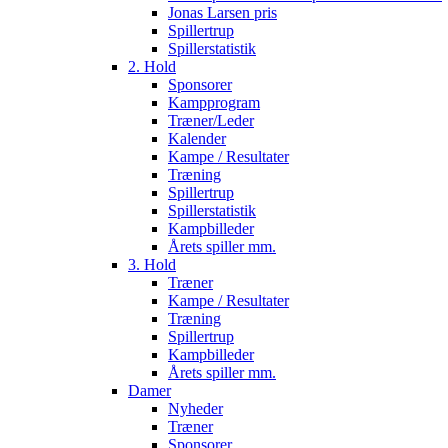
Jonas Larsen pris
Spillertrup
Spillerstatistik
2. Hold
Sponsorer
Kampprogram
Træner/Leder
Kalender
Kampe / Resultater
Træning
Spillertrup
Spillerstatistik
Kampbilleder
Årets spiller mm.
3. Hold
Træner
Kampe / Resultater
Træning
Spillertrup
Kampbilleder
Årets spiller mm.
Damer
Nyheder
Træner
Sponsorer