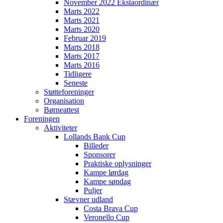
November 2022 Ekstaordinær
Marts 2022
Marts 2021
Marts 2020
Februar 2019
Marts 2018
Marts 2017
Marts 2016
Tidligere
Seneste
Støtteforeninger
Organisation
Børneattest
Foreningen
Aktiviteter
Lollands Bank Cup
Billeder
Sponsorer
Praktiske oplysninger
Kampe lørdag
Kampe søndag
Puljer
Stævner udland
Costa Brava Cup
Veronello Cup