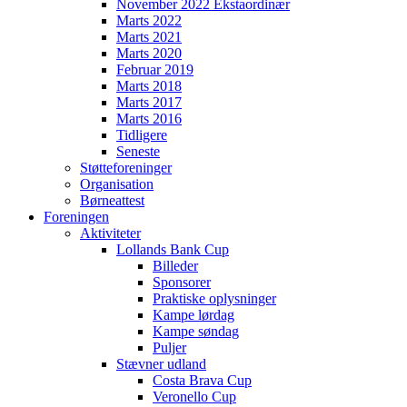
November 2022 Ekstaordinær
Marts 2022
Marts 2021
Marts 2020
Februar 2019
Marts 2018
Marts 2017
Marts 2016
Tidligere
Seneste
Støtteforeninger
Organisation
Børneattest
Foreningen
Aktiviteter
Lollands Bank Cup
Billeder
Sponsorer
Praktiske oplysninger
Kampe lørdag
Kampe søndag
Puljer
Stævner udland
Costa Brava Cup
Veronello Cup