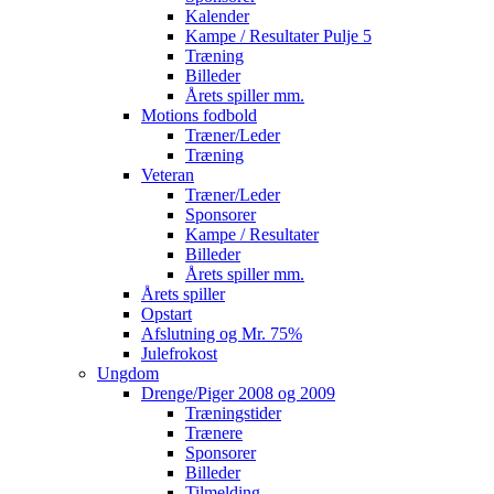
Kalender
Kampe / Resultater Pulje 5
Træning
Billeder
Årets spiller mm.
Motions fodbold
Træner/Leder
Træning
Veteran
Træner/Leder
Sponsorer
Kampe / Resultater
Billeder
Årets spiller mm.
Årets spiller
Opstart
Afslutning og Mr. 75%
Julefrokost
Ungdom
Drenge/Piger 2008 og 2009
Træningstider
Trænere
Sponsorer
Billeder
Tilmelding