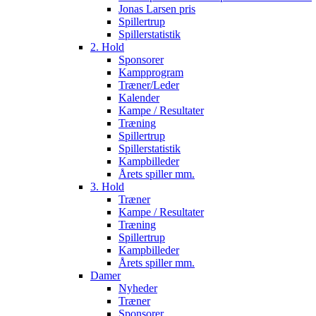
Jonas Larsen pris
Spillertrup
Spillerstatistik
2. Hold
Sponsorer
Kampprogram
Træner/Leder
Kalender
Kampe / Resultater
Træning
Spillertrup
Spillerstatistik
Kampbilleder
Årets spiller mm.
3. Hold
Træner
Kampe / Resultater
Træning
Spillertrup
Kampbilleder
Årets spiller mm.
Damer
Nyheder
Træner
Sponsorer