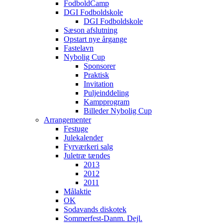
FodboldCamp
DGI Fodboldskole
DGI Fodboldskole
Sæson afslutning
Opstart nye årgange
Fastelavn
Nybolig Cup
Sponsorer
Praktisk
Invitation
Puljeinddeling
Kampprogram
Billeder Nybolig Cup
Arrangementer
Festuge
Julekalender
Fyrværkeri salg
Juletræ tændes
2013
2012
2011
Målaktie
OK
Sodavands diskotek
Sommerfest-Danm. Dejl.