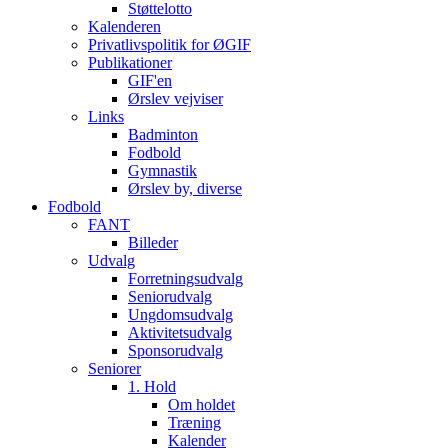
Støttelotto
Kalenderen
Privatlivspolitik for ØGIF
Publikationer
GIF'en
Ørslev vejviser
Links
Badminton
Fodbold
Gymnastik
Ørslev by, diverse
Fodbold
FANT
Billeder
Udvalg
Forretningsudvalg
Seniorudvalg
Ungdomsudvalg
Aktivitetsudvalg
Sponsorudvalg
Seniorer
1. Hold
Om holdet
Træning
Kalender