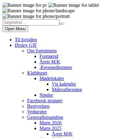
Open Menu
Til forsiden
Ørslev GIF
Om foreningen
Formænd
Årets M/K
Æresmedlemmer
Klubhuset
Mødelokaler
Vis kalender
Måleraflæsning
Nøgler
Facebook grupper
Bestyrelsen
Vedtægter
Generalforsamling
Marts 2026
Marts 2025
Årets M/K