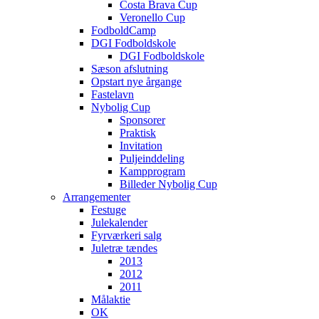
Costa Brava Cup
Veronello Cup
FodboldCamp
DGI Fodboldskole
DGI Fodboldskole
Sæson afslutning
Opstart nye årgange
Fastelavn
Nybolig Cup
Sponsorer
Praktisk
Invitation
Puljeinddeling
Kampprogram
Billeder Nybolig Cup
Arrangementer
Festuge
Julekalender
Fyrværkeri salg
Juletræ tændes
2013
2012
2011
Målaktie
OK