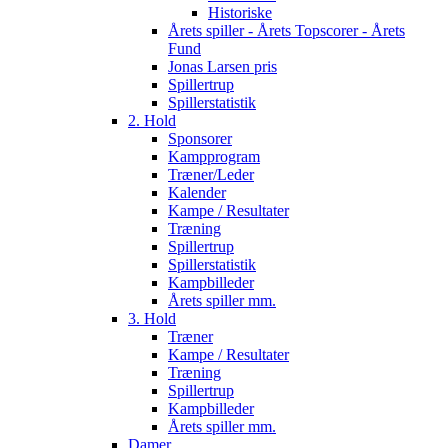
Historiske
Årets spiller - Årets Topscorer - Årets
Fund
Jonas Larsen pris
Spillertrup
Spillerstatistik
2. Hold
Sponsorer
Kampprogram
Træner/Leder
Kalender
Kampe / Resultater
Træning
Spillertrup
Spillerstatistik
Kampbilleder
Årets spiller mm.
3. Hold
Træner
Kampe / Resultater
Træning
Spillertrup
Kampbilleder
Årets spiller mm.
Damer