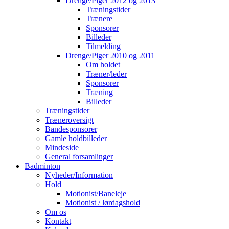
Drenge/Piger 2012 og 2013
Træningstider
Trænere
Sponsorer
Billeder
Tilmelding
Drenge/Piger 2010 og 2011
Om holdet
Træner/leder
Sponsorer
Træning
Billeder
Træningstider
Træneroversigt
Bandesponsorer
Gamle holdbilleder
Mindeside
General forsamlinger
Badminton
Nyheder/Information
Hold
Motionist/Baneleje
Motionist / lørdagshold
Om os
Kontakt