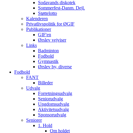
Sodavands diskotek
Sommerfest-Danm. Dejl.
Støttelotto
Kalenderen
Privatlivspolitik for ØGIF
Publikationer
GIF'en
Ørslev vejviser
Links
Badminton
Fodbold
Gymnastik
Ørslev by, diverse
Fodbold
FANT
Billeder
Udvalg
Forretningsudvalg
Seniorudvalg
Ungdomsudvalg
Aktivitetsudvalg
Sponsorudvalg
Seniorer
1. Hold
Om holdet