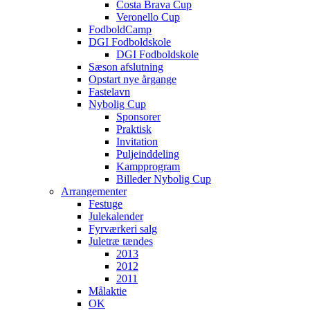
Costa Brava Cup
Veronello Cup
FodboldCamp
DGI Fodboldskole
DGI Fodboldskole
Sæson afslutning
Opstart nye årgange
Fastelavn
Nybolig Cup
Sponsorer
Praktisk
Invitation
Puljeinddeling
Kampprogram
Billeder Nybolig Cup
Arrangementer
Festuge
Julekalender
Fyrværkeri salg
Juletræ tændes
2013
2012
2011
Målaktie
OK