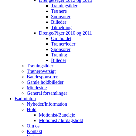
Drenge/Piger 2012 og 2013
Træningstider
Trænere
Sponsorer
Billeder
Tilmelding
Drenge/Piger 2010 og 2011
Om holdet
Træner/leder
Sponsorer
Træning
Billeder
Træningstider
Træneroversigt
Bandesponsorer
Gamle holdbilleder
Mindeside
General forsamlinger
Badminton
Nyheder/Information
Hold
Motionist/Baneleje
Motionist / lørdagshold
Om os
Kontakt