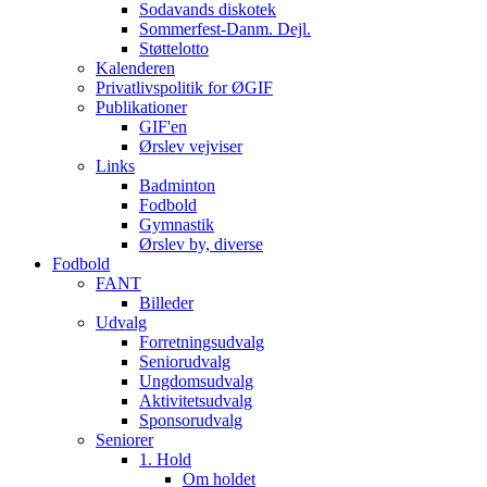
Sodavands diskotek
Sommerfest-Danm. Dejl.
Støttelotto
Kalenderen
Privatlivspolitik for ØGIF
Publikationer
GIF'en
Ørslev vejviser
Links
Badminton
Fodbold
Gymnastik
Ørslev by, diverse
Fodbold
FANT
Billeder
Udvalg
Forretningsudvalg
Seniorudvalg
Ungdomsudvalg
Aktivitetsudvalg
Sponsorudvalg
Seniorer
1. Hold
Om holdet