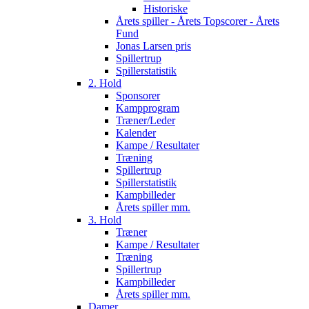
Historiske
Årets spiller - Årets Topscorer - Årets
Fund
Jonas Larsen pris
Spillertrup
Spillerstatistik
2. Hold
Sponsorer
Kampprogram
Træner/Leder
Kalender
Kampe / Resultater
Træning
Spillertrup
Spillerstatistik
Kampbilleder
Årets spiller mm.
3. Hold
Træner
Kampe / Resultater
Træning
Spillertrup
Kampbilleder
Årets spiller mm.
Damer