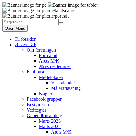
Open Menu
Til forsiden
Ørslev GIF
Om foreningen
Formænd
Årets M/K
Æresmedlemmer
Klubhuset
Mødelokaler
Vis kalender
Måleraflæsning
Nøgler
Facebook grupper
Bestyrelsen
Vedtægter
Generalforsamling
Marts 2026
Marts 2025
Årets M/K